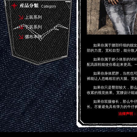
上装系列
下装系列
骡布本物
如果你属于腰部纤细的靓女，
部的力度。宽松款型，能分散
如果你属于娇小体形的MM，
配高跟鞋能使你看起来更高。
如果你身体肥胖，当然也可以
裤能让人忽略粗壮的大腿。宽
如果你只是臀部较大，那么肯
收紧的视觉效果。宽腰设计能
如果你双腿修长，那么牛仔裤
长。尽量避免具有弹力的牛仔
法律声明：