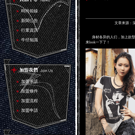
時尚前線
新聞公告
文章来源：深圳
行業資訊
身材各异的人们，加上款型各
牛仔知識
来look一下了！
加盟承諾
加盟條件
加盟流程
加盟申請