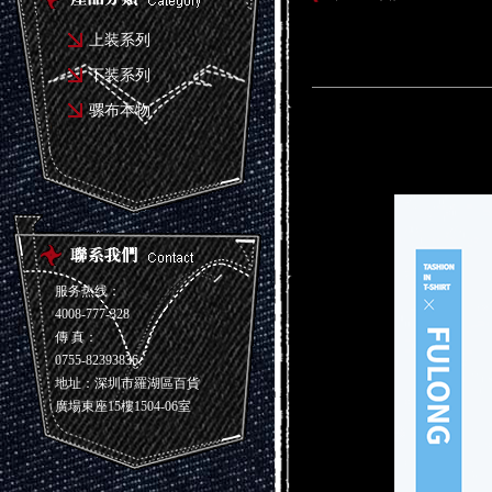
上装系列
下装系列
骡布本物
服务热线：
4008-777-328
傳 真：
0755-82393836
地址：深圳市羅湖區百貨
廣場東座15樓1504-06室