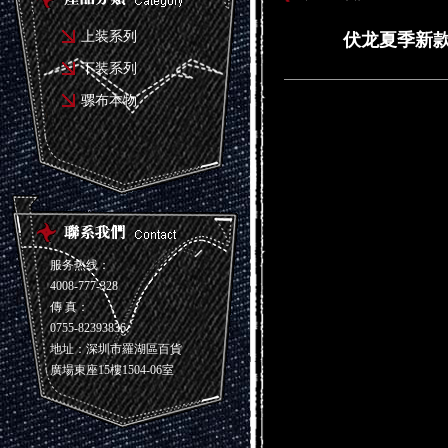
上装系列
伏龙夏季新款男
下装系列
骡布本物
服务热线：
4008-777-328
傳 真：
0755-82393836
地址：深圳市羅湖區百貨
廣場東座15樓1504-06室